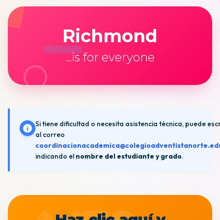
Richmond
...is for everyone
Si tiene dificultad o necesita asistencia técnica, puede escr
al correo
coordinacionacademica@colegioadventistanorte.ed
indicando el
nombre del estudiante y grado
.
Haz clic aquí y