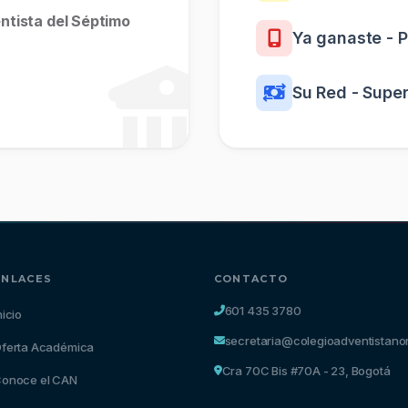
entista del Séptimo
Ya ganaste - 
Su Red - Super
ENLACES
CONTACTO
601 435 3780
nicio
secretaria@colegioadventistano
ferta Académica
Cra 70C Bis #70A - 23, Bogotá
onoce el CAN