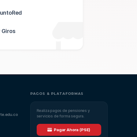
PuntoRed
 Giros
PAGOS & PLATAFORMAS
Realiza pagos de pensiones y
rte.edu.co
servicios de forma segura.
Pagar Ahora (PSE)