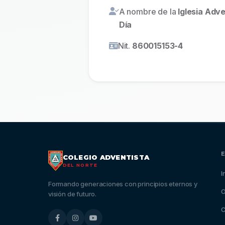
A nombre de la
Iglesia Adv
Día
Nit.
860015153-4
COLEGIO ADVENTISTA
DEL NORTE
I
Formando generaciones con principios eternos y
O
visión de futuro.
C