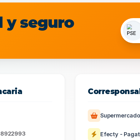
l y seguro
ncaria
Corresponsa
Supermercado
18922993
Efecty - Paga