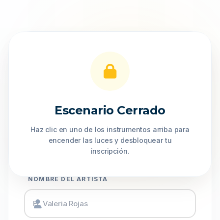
2.
¡AFINANDO
DETALLES!
Escenario Cerrado
Cuéntanos sobre tu nivel y experiencia.
Haz clic en uno de los instrumentos arriba para
encender las luces y desbloquear tu
inscripción.
NOMBRE DEL ARTISTA