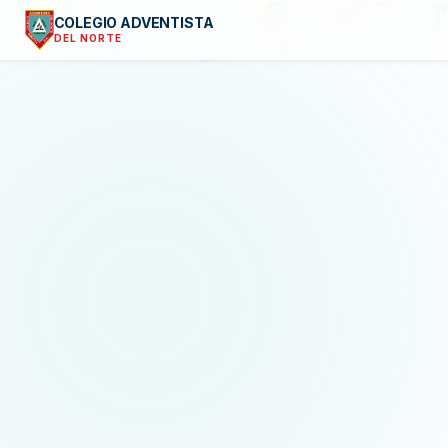
𝄞
♫
♬
♫
♫
♪
COLEGIO ADVENTISTA
DEL NORTE