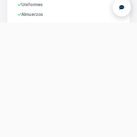
Uniformes
Almuerzos
Donar Cantidad Libre
POPULAR
Padrino Futuro
Beca Parcial (50%)
Cubre el 50% de pensión