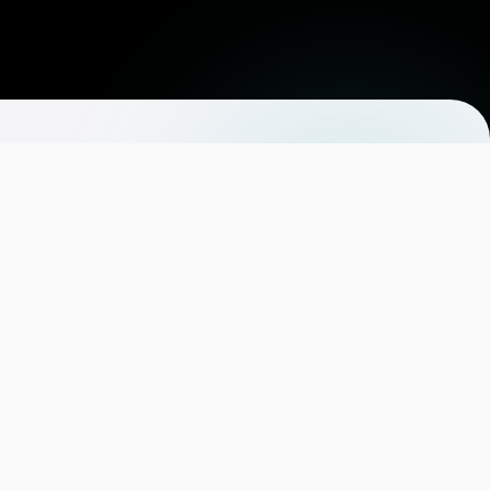
ito.
obótica
y
bilingüismo
.
Camino al Bilingüismo